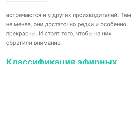
встречаются и у других производителей. Тем
не менее, они достаточно редки и особенно
прекрасны. И стоят того, чтобы на них
обратили внимание.
Классификация эфирных
масел Примавера лайф
Выращивание сырья
konv. — обычное выращивание
bio — био динамическое выращивание