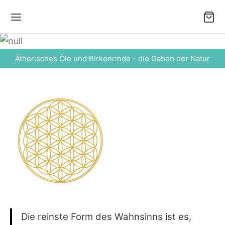
Ätherisches Öle und Birkenrinde - die Gaben der Natur
Die reinste Form des Wahnsinns ist es,