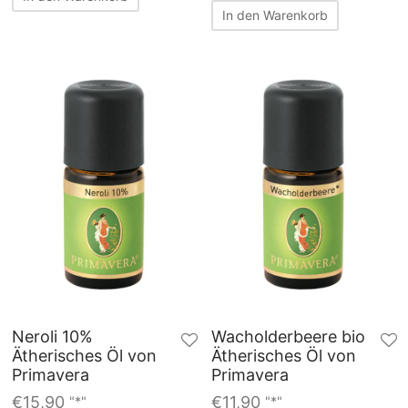
In den Warenkorb
Neroli 10%
Wacholderbeere bio
Ätherisches Öl von
Ätherisches Öl von
Primavera
Primavera
€
15,90
€
11,90
"*"
"*"