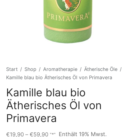
Start
/
Shop
/
Aromatherapie
/
Ätherische Öle
/
Kamille blau bio Ätherisches Öl von Primavera
Kamille blau bio
Ätherisches Öl von
Primavera
Preisspanne:
Enthält 19% Mwst.
€
19,90
–
€
59,90
"*"