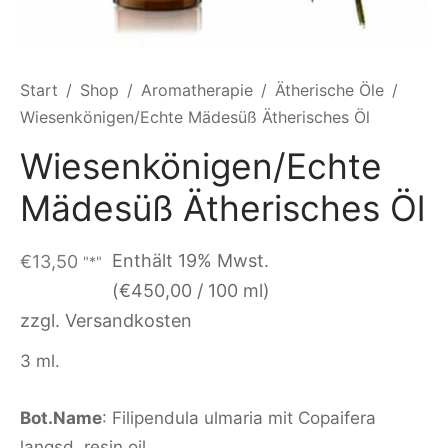
Start
/
Shop
/
Aromatherapie
/
Ätherische Öle
/
Wiesenkönigen/Echte Mädesüß Ätherisches Öl
Wiesenkönigen/Echte
Mädesüß Ätherisches Öl
Enthält 19% Mwst.
€
13,50
"*"
(
€
450,00
/ 100 ml)
zzgl. Versandkosten
3 ml.
Bot.Name
: Filipendula ulmaria mit Copaifera
langsd. resin oil