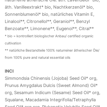
äth. Vanilleextrakt* bio, Nachtkerzenöl* bio,
Sonnenblumenöl* bio, natürliches Vitamin E,
Linalool**, Citronellol**, Geraniol**, Benzyl
Benzoate**, Limonene**, Eugenol**, Citral**
* bio = kontrolliert biologischer Anbau/ certified organic
cultivation
** natürliche Bestandteile 100% naturreiner ätherischer Öle/
from 100% pure and natural essential oils
INCI
Simmondsia Chinensis (Jojoba) Seed Oil* org,
Prunus Amygdalus Dulcis (Sweet Almond) Oil*
org, Sesamum Indicum (Sesame) Seed Oil* org,
Squalane, Macadamia Integrifolia/Tetraphylla
Seed Oil* org org, Plukenetia Volubilis Seed Oil*,