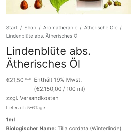
Start
/
Shop
/
Aromatherapie
/
Ätherische Öle
/
Lindenblüte abs. Ätherisches Öl
Lindenblüte abs.
Ätherisches Öl
Enthält 19% Mwst.
€
21,50
"*"
(
€
2.150,00
/ 100 ml)
zzgl. Versandkosten
Lieferzeit: 5-6Tage
1ml
Biologischer Name
: Tilia cordata (Winterlinde)