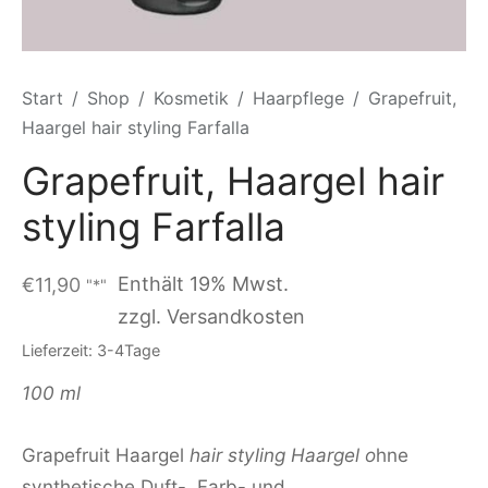
Start
/
Shop
/
Kosmetik
/
Haarpflege
/
Grapefruit,
Haargel hair styling Farfalla
Grapefruit, Haargel hair
styling Farfalla
Enthält 19% Mwst.
€
11,90
"*"
zzgl. Versandkosten
Lieferzeit: 3-4Tage
100 ml
Grapefruit Haargel
hair styling Haargel
o
hne
synthetische Duft-, Farb- und