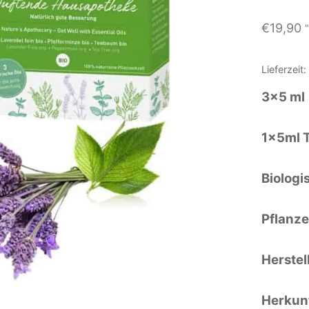
€
19,90
Lieferzeit
3×5 ml
1x5ml 
Biologi
Pflanze
Herstel
Herkun