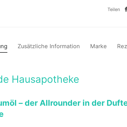
Teilen
ung
Zusätzliche Information
Marke
Re
de Hausapotheke
möl – der Allrounder in der Duft
ke