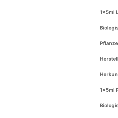
1x5ml L
Biologi
Pflanze
Herstel
Herkunf
1x5ml 
Biologi