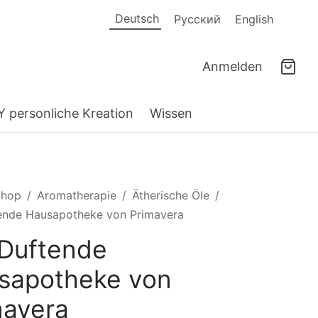
Deutsch
Русский
English
Anmelden
Y personliche Kreation
Wissen
Shop
/
Aromatherapie
/
Ätherische Öle
/
ende Hausapotheke von Primavera
 Duftende
sapotheke von
mavera