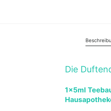
Beschreib
Die Duften
1x5ml Teebau
Hausapothe