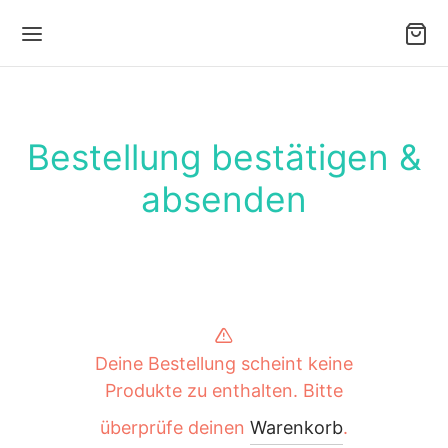
Bestellung bestätigen &
absenden
Back
Back
Back
Back
RKENRINDE
OMATHERAPIE
SMETIK
RFÜMERIE
tkisten
erische Öle
icht
el-Parfum
Deine Bestellung scheint keine
chhalten in Birkenrinde
tmischungen
rpflege
urparfum für Sie
Produkte zu enthalten. Bitte
überprüfe deinen
Warenkorb
.
ken aus Birkenrinde
geröle
perpflege
urparfum für Ihn